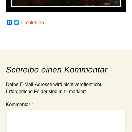
F
T
Empfehlen
a
w
c
i
e
t
b
t
o
e
o
r
k
Schreibe einen Kommentar
Deine E-Mail-Adresse wird nicht veröffentlicht.
Erforderliche Felder sind mit
*
markiert
Kommentar
*