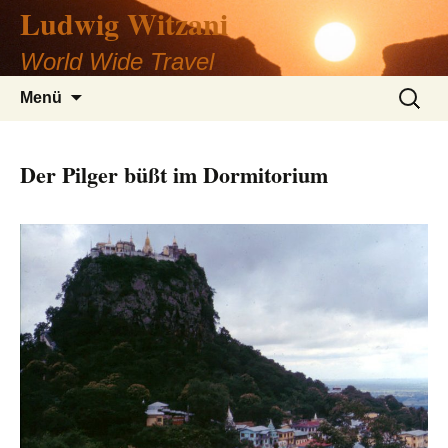
Ludwig Witzani
Zum
Inhalt
World Wide Travel
springen
Suche
Menü
nach:
Der Pilger büßt im Dormitorium