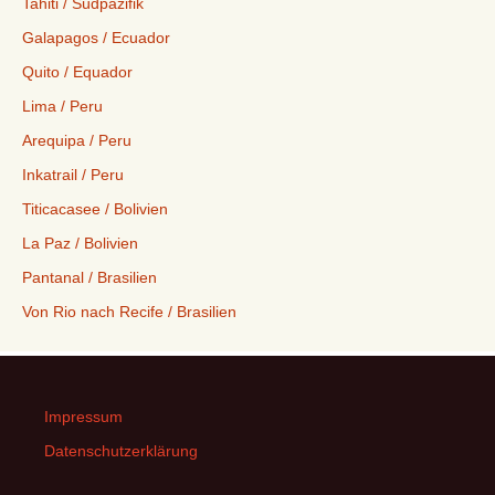
Tahiti / Südpazifik
Galapagos / Ecuador
Quito / Equador
Lima / Peru
Arequipa / Peru
Inkatrail / Peru
Titicacasee / Bolivien
La Paz / Bolivien
Pantanal / Brasilien
Von Rio nach Recife / Brasilien
Impressum
Datenschutzerklärung