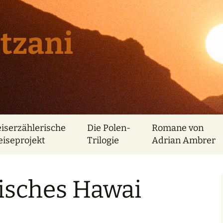
tzani
eiserzählerische
Die Polen-
Romane von
eiseprojekt
Trilogie
Adrian Ambrer
sisches Hawai