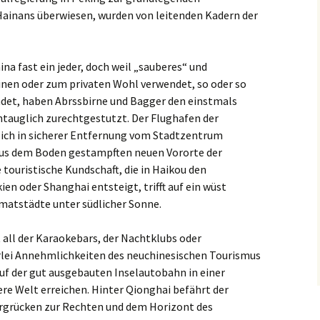
Hainans überwiesen, wurden von leitenden Kadern der
na fast ein jeder, doch weil „sauberes“ und
nen oder zum privaten Wohl verwendet, so oder so
indet, haben Abrssbirne und Bagger den einstmals
tauglich zurechtgestutzt. Der Flughafen der
lich in sicherer Entfernung vom Stadtzentrum
 aus dem Boden gestampften neuen Vororte der
 touristische Kundschaft, die in Haikou den
en oder Shanghai entsteigt, trifft auf ein wüst
matstädte unter südlicher Sonne.
 all der Karaokebars, der Nachtklubs oder
rlei Annehmlichkeiten des neuchinesischen Tourismus
uf der gut ausgebauten Inselautobahn in einer
ere Welt erreichen. Hinter Qionghai befährt der
rgrücken zur Rechten und dem Horizont des