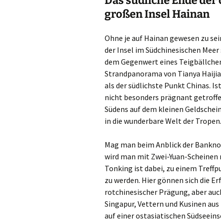
Das südliche Ende der 
großen Insel Hainan
Ohne je auf Hainan gewesen zu sei
der Insel im Südchinesischen Meer
dem Gegenwert eines Teigbällchen
Strandpanorama von Tianya Haijiao
als der südlichste Punkt Chinas. I
nicht besonders prägnant getroff
Südens auf dem kleinen Geldschein 
in die wunderbare Welt der Tropen
Mag man beim Anblick der Banknot
wird man mit Zwei-Yuan-Scheinen 
Tonking ist dabei, zu einem Treff
zu werden. Hier gönnen sich die E
rotchinesischer Prägung, aber au
Singapur, Vettern und Kusinen aus
auf einer ostasiatischen Südseeins