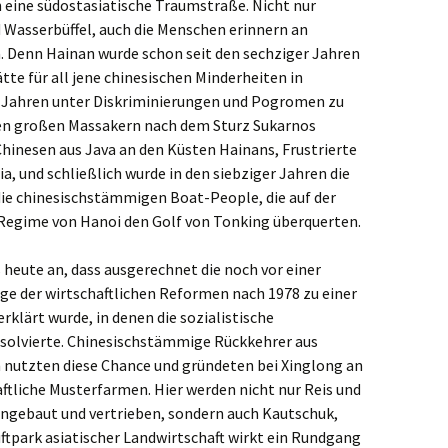
 eine südostasiatische Traumstraße. Nicht nur
asserbüffel, auch die Menschen erinnern an
. Denn Hainan wurde schon seit den sechziger Jahren
te für all jene chinesischen Minderheiten in
er Jahren unter Diskriminierungen und Pogromen zu
 den großen Massakern nach dem Sturz Sukarnos
Chinesen aus Java an den Küsten Hainans, Frustrierte
, und schließlich wurde in den siebziger Jahren die
die chinesischstämmigen Boat-People, die auf der
egime von Hanoi den Golf von Tonking überquerten.
s heute an, dass ausgerechnet die noch vor einer
ge der wirtschaftlichen Reformen nach 1978 zu einer
rklärt wurde, in denen die sozialistische
bsolvierte. Chinesischstämmige Rückkehrer aus
 nutzten diese Chance und gründeten bei Xinglong an
ftliche Musterfarmen. Hier werden nicht nur Reis und
ngebaut und vertrieben, sondern auch Kautschuk,
luftpark asiatischer Landwirtschaft wirkt ein Rundgang