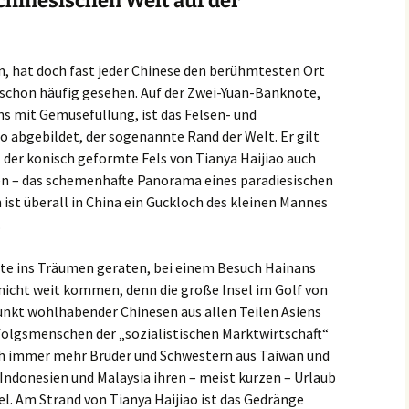
chinesischen Welt auf der
n, hat doch fast jeder Chinese den berühmtesten Ort
 schon häufig gesehen. Auf der Zwei-Yuan-Banknote,
s mit Gemüsefüllung, ist das Felsen- und
 abgebildet, der sogenannte Rand der Welt. Er gilt
st der konisch geformte Fels von Tianya Haijiao auch
en – das schemenhafte Panorama eines paradiesischen
ist überall in China ein Guckloch des kleinen Mannes
.
e ins Träumen geraten, bei einem Besuch Hainans
nicht weit kommen, denn die große Insel im Golf von
punkt wohlhabender Chinesen aus allen Teilen Asiens
rfolgsmenschen der „sozialistischen Marktwirtschaft“
ch immer mehr Brüder und Schwestern aus Taiwan und
 Indonesien und Malaysia ihren – meist kurzen – Urlaub
el. Am Strand von Tianya Haijiao ist das Gedränge