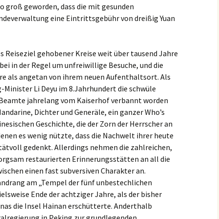
so groß geworden, dass die mit gesunden
deverwaltung eine Eintrittsgebühr von dreißig Yuan
ls Reiseziel gehobener Kreise weit über tausend Jahre
abei in der Regel um unfreiwillige Besuche, und die
re als angetan von ihrem neuen Aufenthaltsort. Als
g-Minister Li Deyu im 8.Jahrhundert die schwüle
te Beamte jahrelang vom Kaiserhof verbannt worden
 Mandarine, Dichter und Generäle, ein ganzer Who’s
nesischen Geschichte, die der Zorn der Herrscher an
enen es wenig nützte, dass die Nachwelt ihrer heute
ätvoll gedenkt. Allerdings nehmen die zahlreichen,
rgsam restaurierten Erinnerungsstätten an all die
ischen einen fast subversiven Charakter an.
andrang am „Tempel der fünf unbestechlichen
lsweise Ende der achtziger Jahre, als der bisher
as die Insel Hainan erschütterte. Anderthalb
tralregierung in Peking zur grundlegenden