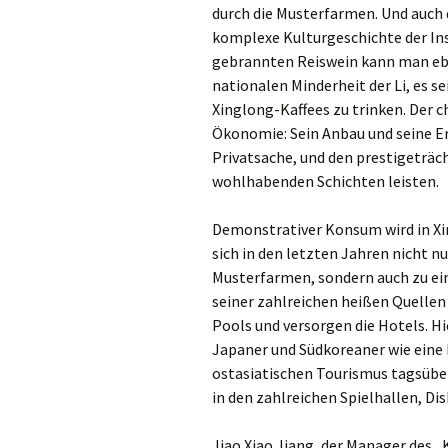
durch die Musterfarmen. Und auch 
komplexe Kulturgeschichte der In
gebrannten Reiswein kann man eben
nationalen Minderheit der Li, es s
Xinglong-Kaffees zu trinken. Der c
Ökonomie: Sein Anbau und seine Er
Privatsache, und den prestigeträc
wohlhabenden Schichten leisten.
Demonstrativer Konsum wird in Xin
sich in den letzten Jahren nicht n
Musterfarmen, sondern auch zu ei
seiner zahlreichen heißen Quellen 
Pools und versorgen die Hotels. H
Japaner und Südkoreaner wie ein
ostasiatischen Tourismus tagsüber
in den zahlreichen Spielhallen, Di
Jiao Xiao Jiang, der Manager des „