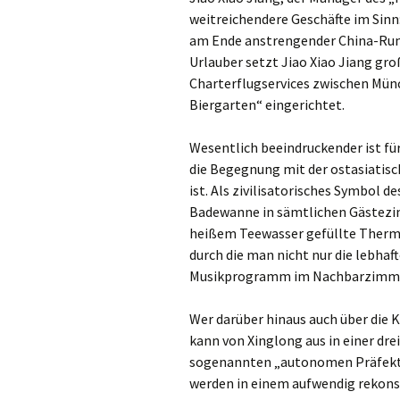
weitreichendere Geschäfte im Sinn
am Ende anstrengender China-Rund
Urlauber setzt Jiao Xiao Jiang gr
Charterflugservices zwischen Mün
Biergarten“ eingerichtet.
Wesentlich beeindruckender ist fü
die Begegnung mit der ostasiatisc
ist. Als zivilisatorisches Symbol d
Badewanne in sämtlichen Gästezi
heißem Teewasser gefüllte Therm
durch die man nicht nur die lebhaf
Musikprogramm im Nachbarzimmer
Wer darüber hinaus auch über die 
kann von Xinglong aus in einer dr
sogenannten „autonomen Präfektur
werden in einem aufwendig rekonst