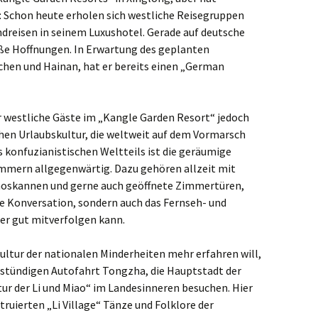
: Schon heute erholen sich westliche Reisegruppen
reisen in seinem Luxushotel. Gerade auf deutsche
oße Hoffnungen. In Erwartung des geplanten
chen und Hainan, hat er bereits einen „German
r westliche Gäste im „Kangle Garden Resort“ jedoch
hen Urlaubskultur, die weltweit auf dem Vormarsch
es konfuzianistischen Weltteils ist die geräumige
mmern allgegenwärtig. Dazu gehören allzeit mit
oskannen und gerne auch geöffnete Zimmertüren,
te Konversation, sondern auch das Fernseh- und
 gut mitverfolgen kann.
Kultur der nationalen Minderheiten mehr erfahren will,
eistündigen Autofahrt Tongzha, die Hauptstadt der
 der Li und Miao“ im Landesinneren besuchen. Hier
ruierten „Li Village“ Tänze und Folklore der