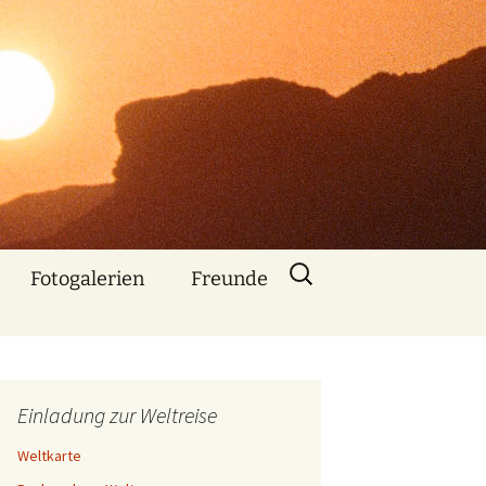
Suchen
Fotogalerien
Freunde
nach:
Über mich
Nebenbe
bemerkt
Einladung zur Weltreise
Animationen mit
Bildern und Musik
Weltkarte