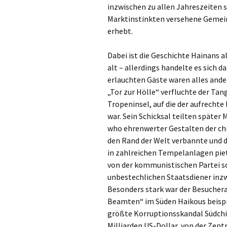
inzwischen zu allen Jahreszeiten 
Marktinstinkten versehene Gemein
erhebt.
Dabei ist die Geschichte Hainans a
alt – allerdings handelte es sich d
erlauchten Gäste waren alles ande
„Tor zur Hölle“ verfluchte der Tan
Tropeninsel, auf die der aufrech
war. Sein Schicksal teilten später
who ehrenwerter Gestalten der chi
den Rand der Welt verbannte und d
in zahlreichen Tempelanlagen piet
von der kommunistischen Partei so
unbestechlichen Staatsdiener inzw
Besonders stark war der Besucher
Beamten“ im Süden Haikous beispie
größte Korruptionsskandal Südchin
Milliarden US-Dollar, von der Zen