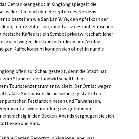
das Getränkeangebot in Xinglong spiegelt die
sel wider: Den nach den Rezepten des Nordens
so bestellen wie San Lan Yu Ye, den Apfelkorn der
ei denn, man zieht es vor, eine Tasse des einheimischen
hinesische Kaffee ist ein Symbol privatwirtschaftlicher
nte sind wegen der dabei erforderlichen Akribie
htigen Kaffeekonsum können sich ohnehin nur die
glong offen zur Schau gestellt, denn die Stadt hat
ur zum Standort der landwirtschaftlichen
nem Touristenzentrum entwickelt. Der Ort ist wegen
attraktiv. Sie speisen die aufwendig gestalteten
ier planschen Festlandchinesen und Taiwanesen,
e Repräsentativversammlung des gehobenen
 einträchtig in den Becken. Abends vergnügen sie sich
skotheken und Bars.
Kangle Garden Resorts“ in Xinglong, aber hat