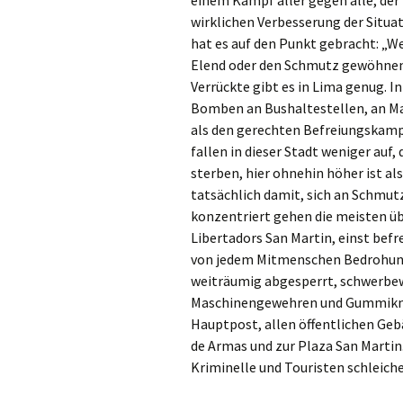
wirklichen Verbesserung der Situat
hat es auf den Punkt gebracht: „W
Elend oder den Schmutz gewöhnen 
Verrückte gibt es in Lima genug. 
Bomben an Bushaltestellen, an Ma
als den gerechten Befreiungskamp
fallen in dieser Stadt weniger auf
sterben, hier ohnehin höher ist al
tatsächlich damit, sich an Schmu
konzentriert gehen die meisten ü
Libertadors San Martin, einst befr
von jedem Mitmenschen Bedrohung
weiträumig abgesperrt, schwerbe
Maschinengewehren und Gummiknüp
Hauptpost, allen öffentlichen Geb
de Armas und zur Plaza San Martin.
Kriminelle und Touristen schleiche