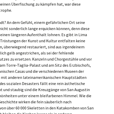
inen Überfischung zu kämpfen hat, war diese
trophe.
tadt? An dem Gefühl, einem gefährlichen Ort seine
nicht sonderlich lange erquicken können, denn diese
e einen längeren Aufenthalt lohnen. Es gibt in Lima
e Tröstungen der Kunst und Kultur entfalten keine
en, überwiegend restauriert, sind aus irgendeinem
ch gelb angestrichen, als sei der fehlende
utzes zu ersetzen. Kanzeln und Chorgestühle und vor
 am Torre-Taglia-Palast und am Sitz des Erzbischofs,
nischen Casas und die verschiedenen Museen der
h mit anderen lateinamerikanischen Hauptstädten
des sozialen Desasters fällt eine rein ästhetische
t und staubig sind die Kreuzgänge von San Augustin
hönheiten unter einem bleifarbenen Himmel. Wie die
eschichte wirken die fein säuberlich nach
von über 60 000 Skeletten in den Katakomben von San
 bleiben die Kirchen leerer als in anderen