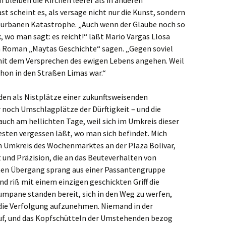
t scheint es, als versage nicht nur die Kunst, sondern
r urbanen Katastrophe. „Auch wenn der Glaube noch so
, wo man sagt: es reicht!“ läßt Mario Vargas Llosa
m Roman „Maytas Geschichte“ sagen. „Gegen soviel
it dem Versprechen des ewigen Lebens angehen. Weil
chon in den Straßen Limas war.“
en als Nistplätze einer zukunftsweisenden
noch Umschlagplätze der Dürftigkeit – und die
auch am hellichten Tage, weil sich im Umkreis dieser
sten vergessen läßt, wo man sich befindet. Mich
im Umkreis des Wochenmarktes an der Plaza Bolivar,
it und Präzision, die an das Beuteverhalten von
chen Übergang sprang aus einer Passantengruppe
nd riß mit einem einzigen geschickten Griff die
mpane standen bereit, sich in den Weg zu werfen,
die Verfolgung aufzunehmen. Niemand in der
uf, und das Kopfschütteln der Umstehenden bezog