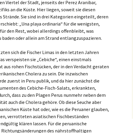
 Viertel der Stadt, jenseits der Perez Aranibar,
fiks an die Küste. Hier liegen, soweit sie diesen
trände. Sie sind in drei Kategorien eingeteilt, deren
rschiebt: „Una playa ordinaria“ für die wenigsten,
für den Rest, wobei allerdings offenbleibt, was
zu baden oder allein am Strand entlangzuspazieren.
ten sich die Fischer Limas in den letzten Jahren
ras verspeisten sie „Cebiche“, einen einstmals
 aus rohen Fischstücken, der in den Verdacht geraten
rikanischen Cholera zu sein. Die inzwischen
e zuerst in Peru publik, und da hier zunächst die
umenten des Cebiche-Fisch-Salats, erkrankten,
g durch, dass zu den Plagen Perus nunmehr neben dem
ität auch die Cholera gehöre. Ob diese Seuche aber
uanischen Küste hat oder, wie es die Peruaner glauben,
ften, verrotteten asiatischen Fischbeständen
endgültig klären lassen. Für die peruanische
it Richtungsänderungen des nährstoffhaltigen