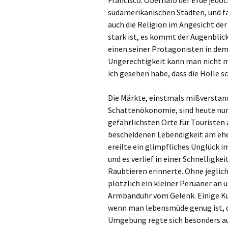
südamerikanischen Städten, und fas
auch die Religion im Angesicht de
stark ist, es kommt der Augenblick
einen seiner Protagonisten in de
Ungerechtigkeit kann man nicht m
ich gesehen habe, dass die Hölle s
Die Märkte, einstmals mißverstand
Schattenökonomie, sind heute nur 
gefährlichsten Orte für Touristen 
bescheidenen Lebendigkeit am ehe
ereilte ein glimpfliches Unglück 
und es verlief in einer Schnelligke
Raubtieren erinnerte. Ohne jegli
plötzlich ein kleiner Peruaner an u
Armbanduhr vom Gelenk. Einige Ku
wenn man lebensmüde genug ist, 
Umgebung regte sich besonders a