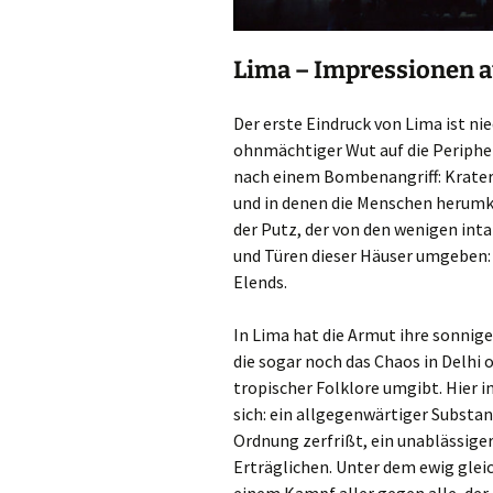
Lima – Impressionen a
Der erste Eindruck von Lima ist n
ohnmächtiger Wut auf die Peripheri
nach einem Bombenangriff: Krater
und in denen die Menschen herumk
der Putz, der von den wenigen intak
und Türen dieser Häuser umgeben: a
Elends.
In Lima hat die Armut ihre sonnig
die sogar noch das Chaos in Delhi
tropischer Folklore umgibt. Hier i
sich: ein allgegenwärtiger Substan
Ordnung zerfrißt, ein unablässige
Erträglichen. Unter dem ewig glei
einem Kampf aller gegen alle, der 