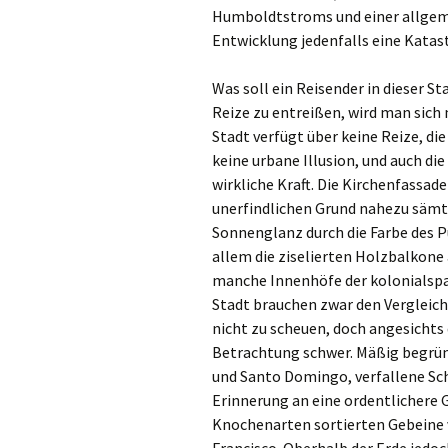
Humboldtstroms und einer allgeme
Entwicklung jedenfalls eine Katas
Was soll ein Reisender in dieser S
Reize zu entreißen, wird man sich 
Stadt verfügt über keine Reize, di
keine urbane Illusion, und auch di
wirkliche Kraft. Die Kirchenfassad
unerfindlichen Grund nahezu sämtli
Sonnenglanz durch die Farbe des P
allem die ziselierten Holzbalkone
manche Innenhöfe der kolonialspa
Stadt brauchen zwar den Vergleic
nicht zu scheuen, doch angesichts 
Betrachtung schwer. Mäßig begrün
und Santo Domingo, verfallene Sc
Erinnerung an eine ordentlichere G
Knochenarten sortierten Gebeine 
Francisco. Oberhalb der Erde jedoch