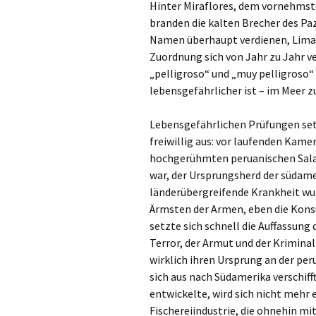
Hinter Miraflores, dem vornehmsten
branden die kalten Brecher des Pazi
Namen überhaupt verdienen, Limas S
Zuordnung sich von Jahr zu Jahr ve
„pelligroso“ und „muy pelligroso“ 
lebensgefährlicher ist – im Meer 
Lebensgefährlichen Prüfungen setz
freiwillig aus: vor laufenden Kame
hochgerühmten peruanischen Salat
war, der Ursprungsherd der südame
länderübergreifende Krankheit wurd
Ärmsten der Armen, eben die Kons
setzte sich schnell die Auffassun
Terror, der Armut und der Kriminal
wirklich ihren Ursprung an der per
sich aus nach Südamerika verschif
entwickelte, wird sich nicht mehr 
Fischereiindustrie, die ohnehin m