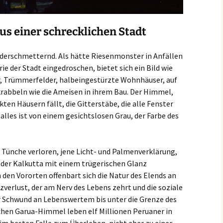
us einer schrecklichen Stadt
iederschmetternd. Als hätte Riesenmonster in Anfällen
e der Stadt eingedroschen, bietet sich ein Bild wie
, Trümmerfelder, halbeingestürzte Wohnhäuser, auf
rabbeln wie die Ameisen in ihrem Bau. Der Himmel,
ten Häusern fällt, die Gitterstäbe, die alle Fenster
lles ist von einem gesichtslosen Grau, der Farbe des
e Tünche verloren, jene Licht- und Palmenverklärung,
 oder Kalkutta mit einem trügerischen Glanz
n den Vororten offenbart sich die Natur des Elends an
zverlust, der am Nerv des Lebens zehrt und die soziale
r Schwund an Lebenswertem bis unter die Grenze des
chen Garua-Himmel leben elf Millionen Peruaner in
im besten Falle zum Überleben, nicht aber zu einer