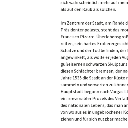
sich wahrscheinlich mehr auf mein
als auf den Raub als solchen.
Im Zentrum der Stadt, am Rande de
Präsidentenpalasts, steht das m
Francisco Pizarro. Überlebensgroß
reiten, sein hartes Eroberergesich
Schätze und der Tod befinden, der
angewinkelt, als wolle er jeden Au
gußeisernen schwarzen Skulptur st
diesen Schlächter bremsen, der na
Jahre 1535 die Stadt an der Küste
sammeln und verwerten zu können.
Hauptstadt begann nach Vargas Llo
ein irreversibler Prozeß des Verfa
des nationalen Lebens, das man an
von wo aus es in ungebrochener Ko
ziehen und für sich nutzbar machen