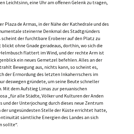
en Leichtsinn, eine Uhr am offenen Gelenk zu tragen,
r Plaza de Armas, in der Nähe der Kathedrale und des
onumentale steinerne Denkmal des Stadtgründers
 scheint der furchtbare Eroberer auf den Platz zu
t blickt ohne Gnade geradeaus, dorthin, wo sich die
 Helmbusch flattert im Wind, und der rechte Arm ist
genblick ein neues Gemetzel befehlen. Alles an der
rahlt Bewegung aus, nichts kann, so scheint es,
ch der Ermordung des letzten Inkaherrschers im
 nur deswegen gründete, um seine Beute schneller
 Mit dem Aufstieg Limas zur peruanischen
sa „für alle Städte, Völker und Kulturen der Anden
lls und der Unterjochung durch dieses neue Zentrum
 der ungesündesten Stelle der Küste errichtet hatte,
ntinuität sämtliche Energien des Landes an sich
 sollte“.