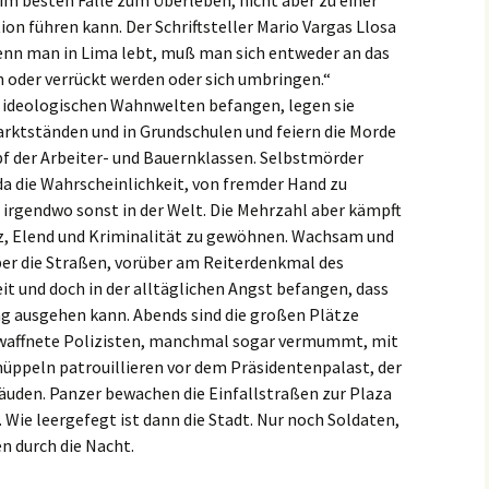
ion führen kann. Der Schriftsteller Mario Vargas Llosa
enn man in Lima lebt, muß man sich entweder an das
oder verrückt werden oder sich umbringen.“
In ideologischen Wahnwelten befangen, legen sie
rktständen und in Grundschulen und feiern die Morde
f der Arbeiter- und Bauernklassen. Selbstmörder
, da die Wahrscheinlichkeit, von fremder Hand zu
s irgendwo sonst in der Welt. Die Mehrzahl aber kämpft
tz, Elend und Kriminalität zu gewöhnen. Wachsam und
ber die Straßen, vorüber am Reiterdenkmal des
eit und doch in der alltäglichen Angst befangen, dass
 ausgehen kann. Abends sind die großen Plätze
waffnete Polizisten, manchmal sogar vermummt, mit
peln patrouillieren vor dem Präsidentenpalast, der
äuden. Panzer bewachen die Einfallstraßen zur Plaza
 Wie leergefegt ist dann die Stadt. Nur noch Soldaten,
n durch die Nacht.