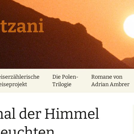
tzani
eiserzählerische
Die Polen-
Romane von
eiseprojekt
Trilogie
Adrian Ambrer
mal der Himmel
leuchten