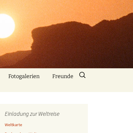
Suchen
Fotogalerien
Freunde
nach:
Über mich
Nebenbe
bemerkt
Einladung zur Weltreise
Animationen mit
Bildern und Musik
Weltkarte