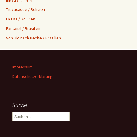
Inkatrail / Peru
Titicacasee / Bolivien
La Paz / Bolivien
Pantanal / Brasilien
Von Rio nach Recife / Brasilien
Impressum
Datenschutzerklärung
Suche
S
u
c
h