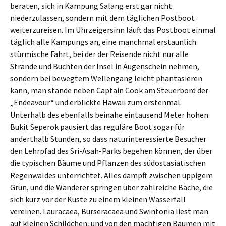
beraten, sich in Kampung Salang erst gar nicht
niederzulassen, sondern mit dem täglichen Postboot
weiterzureisen. Im Uhrzeigersinn läuft das Postboot einmal
täglich alle Kampungs an, eine manchmal erstaunlich
stürmische Fahrt, bei der der Reisende nicht nur alle
Strände und Buchten der Insel in Augenschein nehmen,
sondern bei bewegtem Wellengang leicht phantasieren
kann, man stände neben Captain Cook am Steuerbord der
„Endeavour“ und erblickte Hawaii zum erstenmal.
Unterhalb des ebenfalls beinahe eintausend Meter hohen
Bukit Seperok pausiert das reguläre Boot sogar für
anderthalb Stunden, so dass naturinteressierte Besucher
den Lehrpfad des Sri-Asah-Parks begehen können, der über
die typischen Bäume und Pflanzen des südostasiatischen
Regenwaldes unterrichtet. Alles dampft zwischen üppigem
Grün, und die Wanderer springen über zahlreiche Bäche, die
sich kurz vor der Küste zu einem kleinen Wasserfall
vereinen. Lauracaea, Burseracaea und Swintonia liest man
auf kleinen Schildchen, und von den mächtigen Bäumen mit