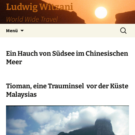
Zum
Ludwig Witzani
Inhalt
World Wide Travel
springen
Suchen
Menü
nach:
Ein Hauch von Südsee im Chinesischen
Meer
Tioman, eine Trauminsel vor der Küste
Malaysias