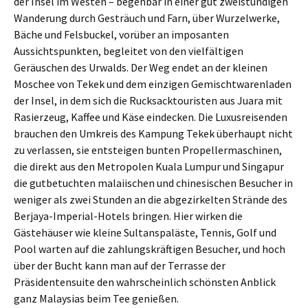
der Insel im Westen – begehbar in einer gut zweistündigen
Wanderung durch Gesträuch und Farn, über Wurzelwerke,
Bäche und Felsbuckel, vorüber an imposanten
Aussichtspunkten, begleitet von den vielfältigen
Geräuschen des Urwalds. Der Weg endet an der kleinen
Moschee von Tekek und dem einzigen Gemischtwarenladen
der Insel, in dem sich die Rucksacktouristen aus Juara mit
Rasierzeug, Kaffee und Käse eindecken. Die Luxusreisenden
brauchen den Umkreis des Kampung Tekek überhaupt nicht
zu verlassen, sie entsteigen bunten Propellermaschinen,
die direkt aus den Metropolen Kuala Lumpur und Singapur
die gutbetuchten malaiischen und chinesischen Besucher in
weniger als zwei Stunden an die abgezirkelten Strände des
Berjaya-Imperial-Hotels bringen. Hier wirken die
Gästehäuser wie kleine Sultanspaläste, Tennis, Golf und
Pool warten auf die zahlungskräftigen Besucher, und hoch
über der Bucht kann man auf der Terrasse der
Präsidentensuite den wahrscheinlich schönsten Anblick
ganz Malaysias beim Tee genießen.