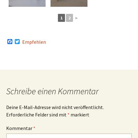
1
2
►
F
T
Empfehlen
a
w
c
i
e
t
b
t
o
e
o
r
k
Schreibe einen Kommentar
Deine E-Mail-Adresse wird nicht veröffentlicht.
Erforderliche Felder sind mit
*
markiert
Kommentar
*