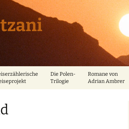
tzani
eiserzählerische
Die Polen-
Romane von
eiseprojekt
Trilogie
Adrian Ambrer
nd