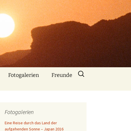
Suchen
Fotogalerien
Freunde
nach:
Über mich
Nebenbe
bemerkt
Fotogalerien
Animationen mit
Bildern und Musik
Eine Reise durch das Land der
aufgehenden Sonne – Japan 2016