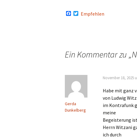
F
T
Empfehlen
a
w
c
i
e
t
b
t
o
e
o
r
k
Ein Kommentar zu „
N
November 18, 2025 u
Habe mit ganz vi
von Ludwig Witz
Gerda
im Kontrafunk g
Dunkelberg
meine
Begeisterung ist
Herrn Witzani ga
ich durch