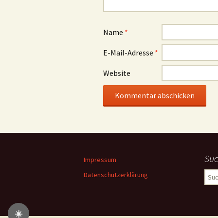
Name
*
E-Mail-Adresse
*
Website
Su
Impressum
S
Datenschutzerklärung
u
c
h
☀️
e