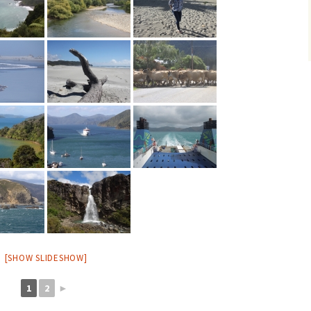
[SHOW SLIDESHOW]
1
2
►