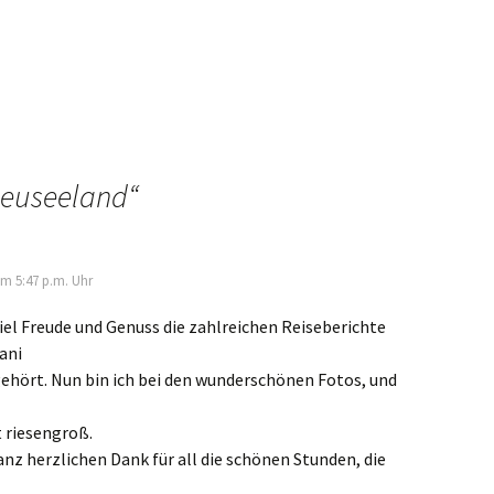
euseeland
“
m 5:47 p.m. Uhr
el Freude und Genuss die zahlreichen Reiseberichte
ani
ehört. Nun bin ich bei den wunderschönen Fotos, und
 riesengroß.
nz herzlichen Dank für all die schönen Stunden, die