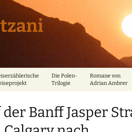
tzani
eiserzählerische
Die Polen-
Romane von
eiseprojekt
Trilogie
Adrian Ambrer
 der Banff Jasper St
 Calgary nach