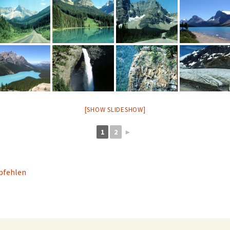
[SHOW SLIDESHOW]
1
2
►
fehlen