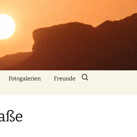
Suchen
Fotogalerien
Freunde
nach:
Über mich
Nebenbe
bemerkt
raße
Animationen mit
Bildern und Musik