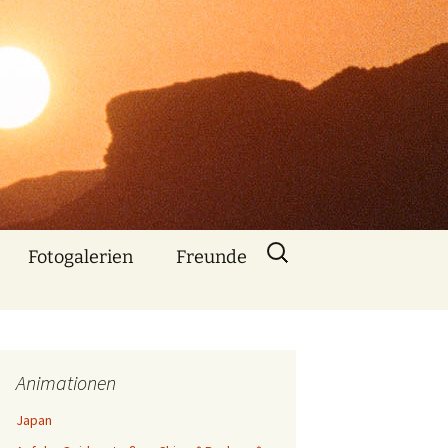
Suchen
Fotogalerien
Freunde
nach:
Über mich
Nebenbe
bemerkt
Animationen
Animationen mit
Bildern und Musik
Japan