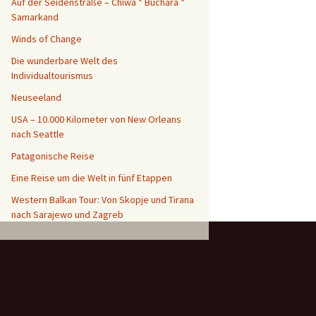
Auf der Seidenstraße – Chiwa * Buchara *
Aktuelle Reisen
Samarkand
Winds of Change
Die wunderbare Welt des
Individualtourismus
Neuseeland
USA – 10.000 Kilometer von New Orleans
nach Seattle
Patagonische Reise
Eine Reise um die Welt in fünf Etappen
Western Balkan Tour: Von Skopje und Tirana
nach Sarajewo und Zagreb