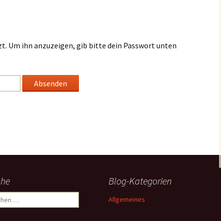
zt. Um ihn anzuzeigen, gib bitte dein Passwort unten
che
Blog-Kategorien
Allgemeines