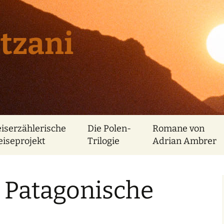
tzani
eiserzählerische
Die Polen-
Romane von
eiseprojekt
Trilogie
Adrian Ambrer
: Patagonische