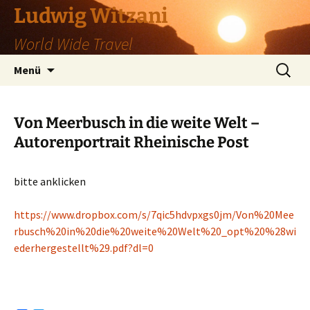
Zum
Ludwig Witzani
Inhalt
World Wide Travel
springen
Suchen
Menü
nach:
Von Meerbusch in die weite Welt –
Autorenportrait Rheinische Post
bitte anklicken
https://www.dropbox.com/s/7qic5hdvpxgs0jm/Von%20Mee
rbusch%20in%20die%20weite%20Welt%20_opt%20%28wi
ederhergestellt%29.pdf?dl=0