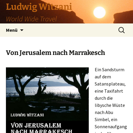
Zum
Ludwig Witzani
Inhalt
World Wide Travel
springen
Suchen
Menü
nach:
Von Jerusalem nach Marrakesch
Ein Sandsturm
auf dem
Satansplateau,
eine Taxifahrt
durch die
libysche Wüste
nach Abu
Simbel, ein
Sonnenaufgang