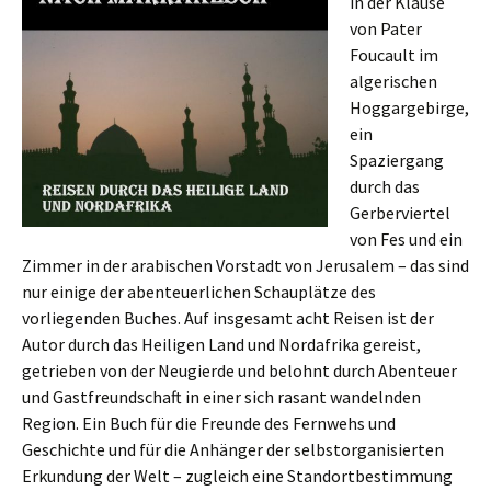
in der Klause
von Pater
Foucault im
algerischen
Hoggargebirge,
ein
Spaziergang
durch das
Gerberviertel
von Fes und ein
Zimmer in der arabischen Vorstadt von Jerusalem – das sind
nur einige der abenteuerlichen Schauplätze des
vorliegenden Buches. Auf insgesamt acht Reisen ist der
Autor durch das Heiligen Land und Nordafrika gereist,
getrieben von der Neugierde und belohnt durch Abenteuer
und Gastfreundschaft in einer sich rasant wandelnden
Region. Ein Buch für die Freunde des Fernwehs und
Geschichte und für die Anhänger der selbstorganisierten
Erkundung der Welt – zugleich eine Standortbestimmung