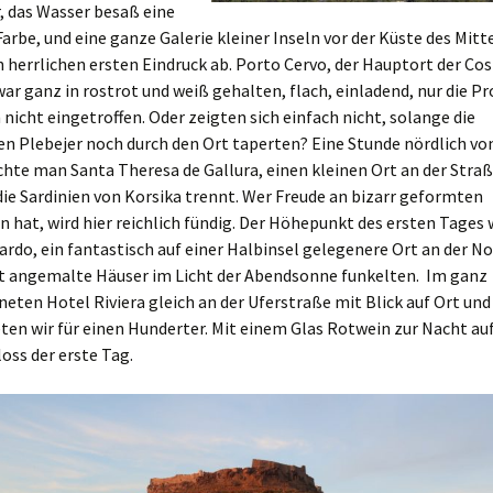
, das Wasser besaß eine
arbe, und eine ganze Galerie kleiner Inseln vor der Küste des Mit
 herrlichen ersten Eindruck ab. Porto Cervo, der Hauptort der Co
ar ganz in rostrot und weiß gehalten, flach, einladend, nur die 
nicht eingetroffen. Oder zeigten sich einfach nicht, solange die
en Plebejer noch durch den Ort taperten? Eine Stunde nördlich vo
chte man Santa Theresa de Gallura, einen kleinen Ort an der Stra
die Sardinien von Korsika trennt. Wer Freude an bizarr geformten
n hat, wird hier reichlich fündig. Der Höhepunkt des ersten Tages 
ardo, ein fantastisch auf einer Halbinsel gelegenere Ort an der N
t angemalte Häuser im Licht der Abendsonne funkelten. Im ganz
eten Hotel Riviera gleich an der Uferstraße mit Blick auf Ort un
ten wir für einen Hunderter. Mit einem Glas Rotwein zur Nacht au
oss der erste Tag.