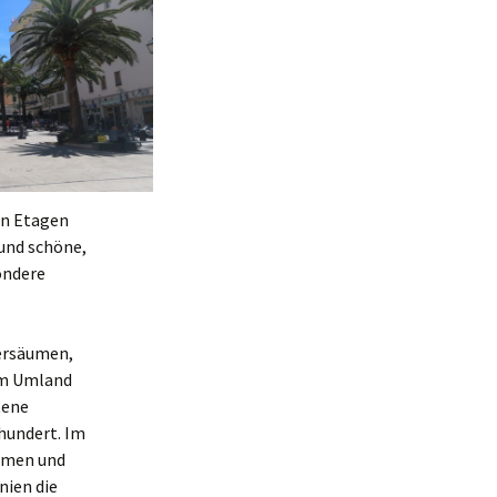
en Etagen
und schöne,
ondere
versäumen,
 im Umland
tene
rhundert. Im
kamen und
nien die