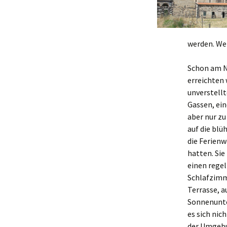
werden. We
Schon am N
erreichten
unverstellt
Gassen, ein
aber nur z
auf die bl
die Ferienw
hatten.
Sie
einen regel
Schlafzimm
Terrasse, a
Sonnenunte
es sich nic
der Umgebu