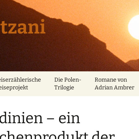
tzani
eiserzählerische
Die Polen-
Romane von
eiseprojekt
Trilogie
Adrian Ambrer
dinien – ein
chenprodukt der