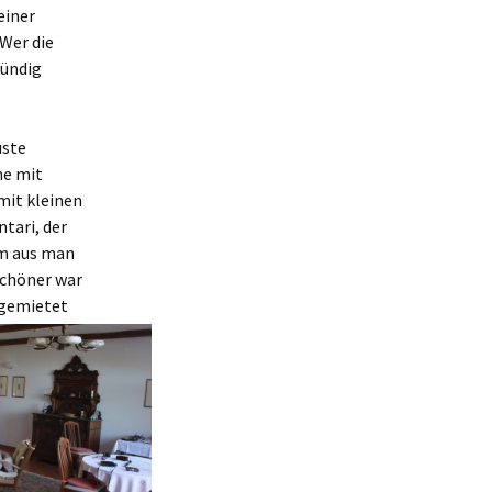
einer
Wer die
fündig
üste
he mit
mit kleinen
tari, der
em aus man
schöner war
t gemietet