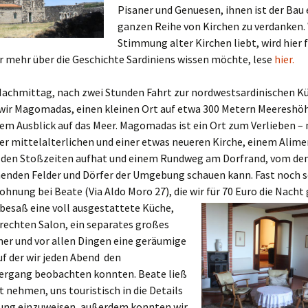
Pisaner und Genuesen, ihnen ist der Bau 
ganzen Reihe von Kirchen zu verdanken. 
Stimmung alter Kirchen liebt, wird hier 
r mehr über die Geschichte Sardiniens wissen möchte, lese
hier.
achmittag, nach zwei Stunden Fahrt zur nordwestsardinischen K
 wir Magomadas, einen kleinen Ort auf etwa 300 Metern Meereshö
em Ausblick auf das Meer. Magomadas ist ein Ort zum Verlieben – 
er mittelalterlichen und einer etwas neueren Kirche, einem Alimen
u den Stoßzeiten aufhat und einem Rundweg am Dorfrand, vom d
ühenden Felder und Dörfer der Umgebung schauen kann. Fast noch 
ohnung bei Beate (Via Aldo Moro 27), die wir für 70 Euro die Nach
 besaß eine voll ausgestattete Küche,
rechten Salon, ein separates großes
er und vor allen Dingen eine geräumige
uf der wir jeden Abend den
rgang beobachten konnten. Beate ließ
ht nehmen, uns touristisch in die Details
ng einzuweisen, außerdem konnten wir