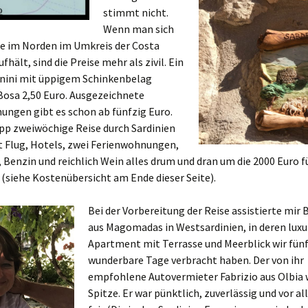
stimmt nicht.
Wenn man sich
de im Norden im Umkreis der Costa
fhält, sind die Preise mehr als zivil. Ein
anini mit üppigem Schinkenbelag
Bosa 2,50 Euro. Ausgezeichnete
ungen gibt es schon ab fünfzig Euro.
pp zweiwöchige Reise durch Sardinien
t Flug, Hotels, zwei Ferienwohnungen,
Benzin und reichlich Wein alles drum und dran um die 2000 Euro f
(siehe Kostenübersicht am Ende dieser Seite).
Bei der Vorbereitung der Reise assistierte mir
aus Magomadas in Westsardinien, in deren luxu
Apartment mit Terrasse und Meerblick wir fün
wunderbare Tage verbracht haben. Der von ihr
empfohlene Autovermieter Fabrizio aus Olbia 
Spitze. Er war pünktlich, zuverlässig und vor a