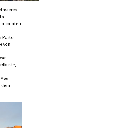
telmeeres
sta
Prominenten
n Porto
ße von
war
ordküste,
d Meer
f dem