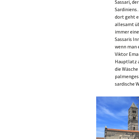
Sassari, de
Sardiniens.
dort geht e
allesamt ü
immer eine
Sassaris In
wenn man e
Viktor Ema
Hauptlatz a
die Wäsche
palmengesä
sardische W