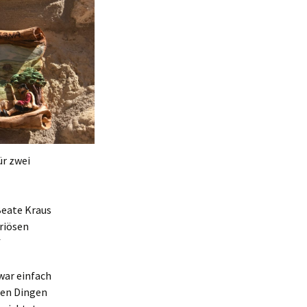
ür zwei
 Beate Kraus
riösen
f
war einfach
llen Dingen