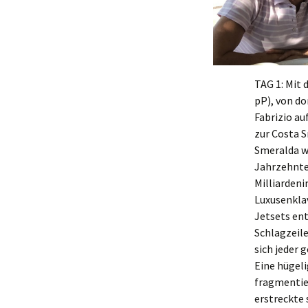
TAG 1: Mit
pP), von do
Fabrizio au
zur Costa S
Smeralda w
Jahrzehnte
Milliardeni
Luxusenkla
Jetsets ent
Schlagzeil
sich jeder 
Eine hügeli
fragmentie
erstreckte 