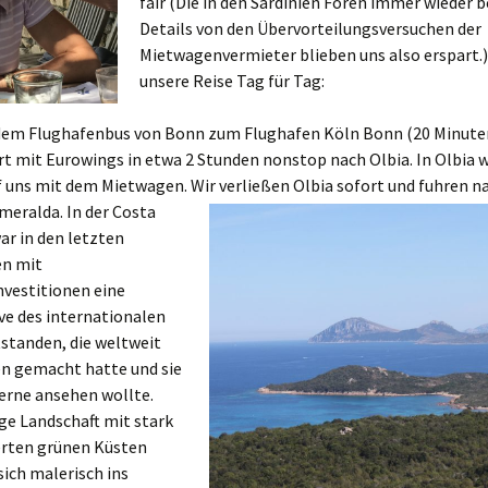
fair (Die in den Sardinien Foren immer wieder 
Details von den Übervorteilungsversuchen der
Mietwagenvermieter blieben uns also erspart.)
unsere Reise Tag für Tag:
 dem Flughafenbus von Bonn zum Flughafen Köln Bonn (20 Minuten
rt mit Eurowings in etwa 2 Stunden nonstop nach Olbia. In Olbia 
f uns mit dem Mietwagen. Wir verließen Olbia sofort und fuhren 
meralda. In der Costa
ar in den letzten
n mit
nvestitionen eine
ve des internationalen
standen, die weltweit
en gemacht hatte und sie
gerne ansehen wollte.
ge Landschaft mit stark
rten grünen Küsten
sich malerisch ins