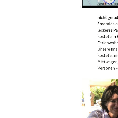
nicht gera
Smeralda au
leckeres P
kostete in 
Ferienwohn
Unsere kna
kostete mi
Mietwagen, 
Personen – 