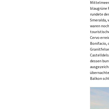
Mittelmeer
blaugrüne F
rundete den
Smeralda, w
waren noch 
touristisch
Cervo errei
Bonifacio, 
Granitfelse
Castelldels
dessen bun
ausgezeichn
übernachte
Balkon schl