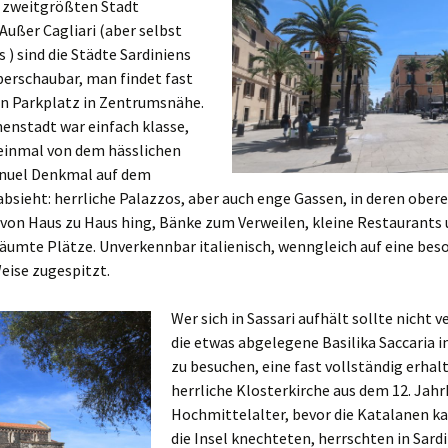
r zweitgrößten Stadt
 Außer Cagliari (aber selbst
s ) sind die Städte Sardiniens
berschaubar, man findet fast
n Parkplatz in Zentrumsnähe.
nenstadt war einfach klasse,
inmal von dem hässlichen
nuel Denkmal auf dem
bsieht: herrliche Palazzos, aber auch enge Gassen, in deren ober
 von Haus zu Haus hing, Bänke zum Verweilen, kleine Restaurants 
umte Plätze. Unverkennbar italienisch, wenngleich auf eine bes
eise zugespitzt.
Wer sich in Sassari aufhält sollte nicht 
die etwas abgelegene Basilika Saccaria
zu besuchen, eine fast vollständig erhal
herrliche Klosterkirche aus dem 12. Jah
Hochmittelalter, bevor die Katalanen 
die Insel knechteten, herrschten in Sardi