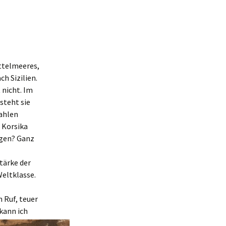
Aktuelle Reisen
ittelmeeres,
h Sizilien.
 nicht. Im
steht sie
zahlen
, Korsika
agen? Ganz
tärke der
Weltklasse.
n Ruf, teuer
kann ich