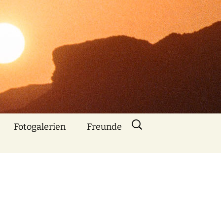
Suchen
Fotogalerien
Freunde
nach:
Über mich
Nebenbe
bemerkt
Animationen mit
Bildern und Musik