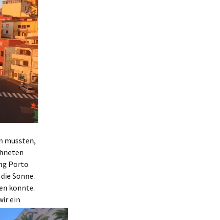
en mussten,
chneten
ung Porto
 die Sonne.
ten konnte.
wir ein