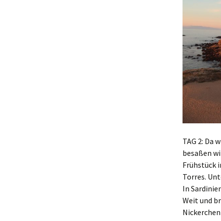
TAG 2: Da w
besaßen wi
Frühstück i
Torres. Unt
In Sardinie
Weit und br
Nickerchen 